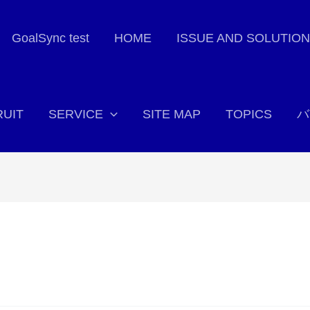
GoalSync test
HOME
ISSUE AND SOLUTION
UIT
SERVICE
SITE MAP
TOPICS
バ