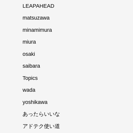
LEAPAHEAD
matsuzawa
minamimura
miura
osaki
saibara
Topics
wada
yoshikawa
あったらいいな
アドテク使い道