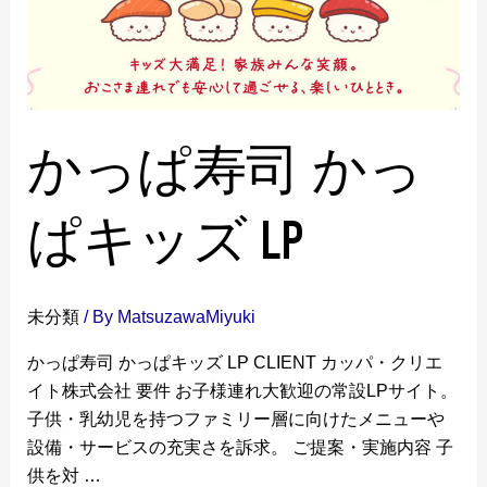
かっぱ寿司 かっ
ぱキッズ LP
未分類
/ By
MatsuzawaMiyuki
かっぱ寿司 かっぱキッズ LP CLIENT カッパ・クリエ
イト株式会社 要件 お子様連れ大歓迎の常設LPサイト。
子供・乳幼児を持つファミリー層に向けたメニューや
設備・サービスの充実さを訴求。 ご提案・実施内容 子
供を対 …