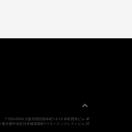
〒550-0004 大阪市西区靱本町1-6-10 本町西井ビル 4F
012 東京都中央区日本橋堀留町1-1-3 パインクレストビル 2F