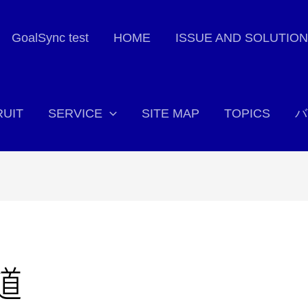
GoalSync test
HOME
ISSUE AND SOLUTION
UIT
SERVICE
SITE MAP
TOPICS
バ
道