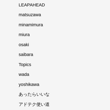
LEAPAHEAD
matsuzawa
minamimura
miura
osaki
saibara
Topics
wada
yoshikawa
あったらいいな
アドテク使い道