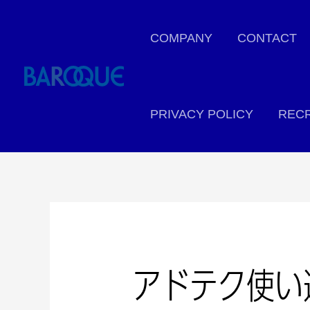
COMPANY
CONTACT
PRIVACY POLICY
RECR
アドテク使い