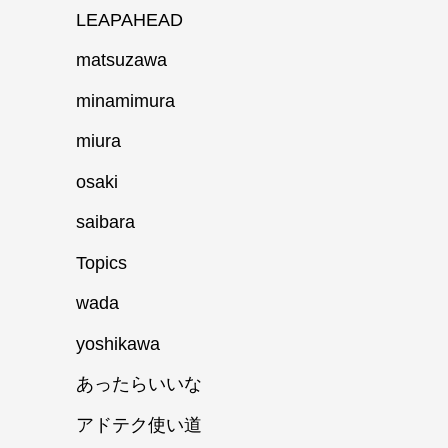
LEAPAHEAD
matsuzawa
minamimura
miura
osaki
saibara
Topics
wada
yoshikawa
あったらいいな
アドテク使い道