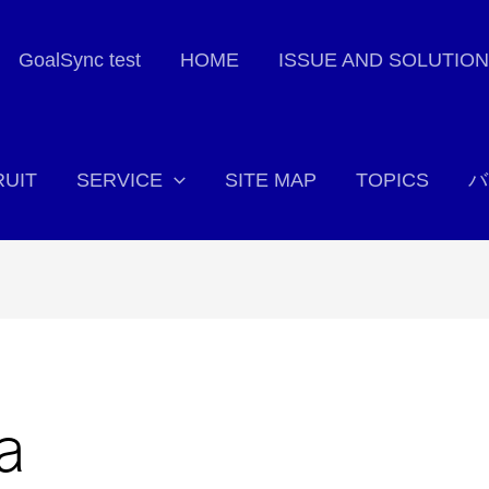
GoalSync test
HOME
ISSUE AND SOLUTION
UIT
SERVICE
SITE MAP
TOPICS
バ
a